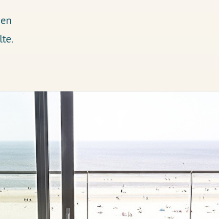
den
te.